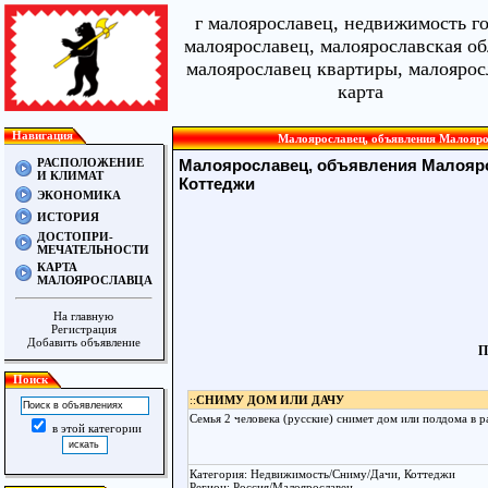
г малоярославец, недвижимость г
малоярославец, малоярославская об
малоярославец квартиры, малоярос
карта
Навигация
Малоярославец, объявления Малоярос
РАСПОЛОЖЕНИЕ
Малоярославец, объявления Малояр
И КЛИМАТ
Коттеджи
ЭКОНОМИКА
ИСТОРИЯ
ДОСТОПРИ-
МЕЧАТЕЛЬНОСТИ
КАРТА
МАЛОЯРОСЛАВЦА
На главную
Регистрация
Добавить объявление
П
Поиск
::
СНИМУ ДОМ ИЛИ ДАЧУ
Семья 2 человека (русские) снимет дом или полдома в 
в этой категории
Категория: Недвижимость/Сниму/Дачи, Коттеджи
Регион: Россия/Малоярославец