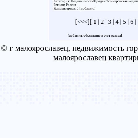
Категория: Недвижимость/Продам/Коммерческая недв
Регион: Россия
Комментариев: 0 [добавить]
[<<<][
1
|
2
|
3
|
4
|
5
|
6
|
[добавить объявление в этот раздел]
© г малоярославец, недвижимость гор
малоярославец квартир