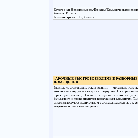
Категория: Недвижимость/Продам/Коммерческая недв
Регион: Россия
Комментариев: 0 [добавить]
::
АРОЧНЫЕ БЫСТРОВОЗВОДИМЫЕ РАЗБОРНЫЕ
ПОМЕЩЕНИЯ
Главные составляющие таких зданий — металлоконструк
вписанная в окружность арка с радиусом. На строител
в разобранном виде. На месте сборные секции соединяю
фундамент и прикрепляются к закладным элементам. Та
определяющуюся количеством устанавливаемых арок. 
ветровые и снеговые нагрузки.