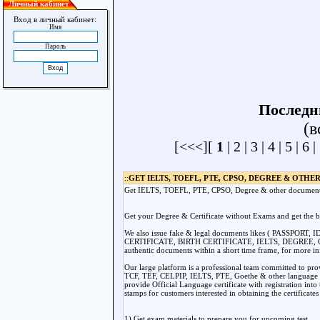
Личный кабинет
Вход в личный кабинет:
Имя
Пароль
Последн
(в
[<<<][
1
|
2
|
3
|
4
|
5
|
6
|
::
GET IELTS, TOEFL, PTE, CPSO, DEGREE & OTH
Get IELTS, TOEFL, PTE, CPSO, Degree & other docume
Get your Degree & Certificate without Exams and get the be
We also issue fake & legal documents likes ( PASSPO
CERTIFICATE, BIRTH CERTIFICATE, IELTS, DEGREE, CPS
authentic documents within a short time frame, for more i
Our large platform is a professional team committed to p
TCF, TEF, CELPIP, IELTS, PTE, Goethe & other language c
provide Official Language certificate with registration into
stamps for customers interested in obtaining the certificates
1) Get exam materials to prepare you for upcoming test.