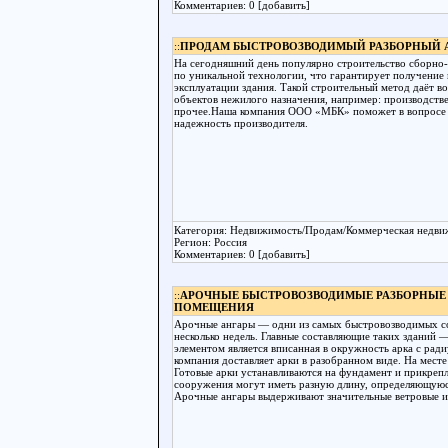
Комментариев: 0 [добавить]
::
ПРОДАМ БЫСТРОВОЗВОДИМЫЙ РАЗБОРНЫЙ 
На сегодняшний день популярно строительство сборно-
по уникальной технологии, что гарантирует получение
эксплуатации здания. Такой строительный метод даёт 
объектов нежилого назначения, например: производстве
прочее.Наша компания ООО «МБК» поможет в вопросе в
надежность производителя.
Категория: Недвижимость/Продам/Коммерческая недв
Регион: Россия
Комментариев: 0 [добавить]
::
АРОЧНЫЕ БЫСТРОВОЗВОДИМЫЕ РАЗБОРНЫЕ
ПОМЕЩЕНИЯ
Арочные ангары — одни из самых быстровозводимых с
несколько недель. Главные составляющие таких зданий 
элементом является вписанная в окружность арка с ра
компания доставляет арки в разобранном виде. На мест
Готовые арки устанавливаются на фундамент и прикрепл
сооружения могут иметь разную длину, определяющуюс
Арочные ангары выдерживают значительные ветровые и 