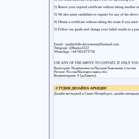
2) Renew your expired certificate without taking another te
3) We also assist candidates to register for any of the above 
4) Obtain a certificate without taking the exam if you meet
5) Follow our guide and change your failed results to a pas
Email-: qualitybills-documents@hotmail.com
Telegram: @Ranko3222
WhatsApp: +447401473736
USE ANY OF THE ABOVE TO CONTATC IF ONLY YOU
Категория: Недвижимость/Продам/Земельные участки
Регион: Россия/Малоярославец обл.
Комментариев: 0 [добавить]
::
СТУДИЯ ДИЗАЙНА АРХИДИС
Дизайн коттеджей в Санкт-Петербурге, дизайн интерьер