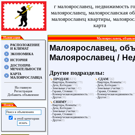
г малоярославец, недвижимость г
малоярославец, малоярославская об
малоярославец квартиры, малоярос
карта
Навигация
Малоярославец, объявле
РАСПОЛОЖЕНИЕ
Малоярославец, объ
И КЛИМАТ
ЭКОНОМИКА
Малоярославец
/
Не
ИСТОРИЯ
ДОСТОПРИ-
МЕЧАТЕЛЬНОСТИ
Другие подразделы:
КАРТА
МАЛОЯРОСЛАВЦА
ПРОДАМ
[823]
СДАМ
[56]
-
Квартиры, Комнаты
(279)
-
Квартиры, Комнаты
(34)
-
Дачи, Коттеджи
(178)
-
Дачи, Коттеджи
(9)
На главную
-
Земельные участки
(142)
-
Земельные участки
(2)
Регистрация
-
Гаражи, Стоянки
(28)
-
Гаражи, Стоянки
(2)
Добавить объявление
-
Коммерческая недвижимость
(160)
-
Коммерческая недвижимость
(7
-
Другое
(36)
-
Другое
(2)
СНИМУ
[22]
Поиск
-
Квартиры, Комнаты
(18)
-
Дачи, Коттеджи
(2)
-
Земельные участки
(0)
-
Гаражи, Стоянки
(0)
-
Коммерческая недвижимость
(2)
в этой категории
-
Другое
(0)