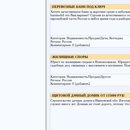
::
ПЕРЕВОЗНЫЕ БАНИ ПОД КЛЮЧ
Хотите качественную баню за короткие сроки и неболь
banimobil это Ваш вариант! Строим из качественного се
европейской части России в любое время года в разбор
Категория: Недвижимость/Продам/Дачи, Коттеджи
Регион: Россия
Комментариев: 0 [добавить]
::
ЖИЛИЩНЫЕ СПОРЫ
Юрист по жилищным спорам в Новомосковске. Юридиче
судебных дел, связанных с выселением и вселением. П
Категория: Недвижимость/Продам/Другое
Регион: Россия
Комментариев: 0 [добавить]
::
ЩИТОВОЙ ДАЧНЫЙ ДОМИК ОТ 135000 РУБ!
Строительство дачных домов в Ивановской обл. Изготав
служит много лет. Домики не стоят дорого, потому что