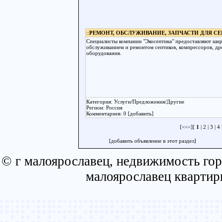
::
РЕМОНТ, ОБСЛУЖИВАНИЕ, ЗАПЧАСТИ ДЛЯ С
Специалисты компании "Экосептика" предоставляют широ
обслуживанием и ремонтом септиков, компрессоров, др
оборудования.
Категория: Услуги/Предложения/Другие
Регион: Россия
Комментариев: 0 [добавить]
[<<<][
1
|
2
|
3
|
4
[добавить объявление в этот раздел]
© г малоярославец, недвижимость гор
малоярославец квартир