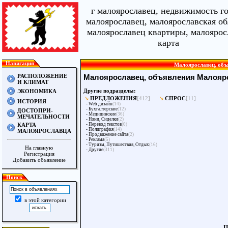
г малоярославец, недвижимость г
малоярославец, малоярославская об
малоярославец квартиры, малоярос
карта
Навигация
Малоярославец, объя
РАСПОЛОЖЕНИЕ
Малоярославец, объявления Малояр
И КЛИМАТ
Другие подразделы:
ЭКОНОМИКА
ПРЕДЛОЖЕНИЯ
[412]
СПРОС
[11]
ИСТОРИЯ
-
Web дизайн
(14)
-
Бухгалтерские
(12)
ДОСТОПРИ-
-
Медицинские
(36)
МЕЧАТЕЛЬНОСТИ
-
Няни, Сиделки
(2)
КАРТА
-
Перевод текстов
(0)
-
Полиграфия
(14)
МАЛОЯРОСЛАВЦА
-
Продвижение сайта
(2)
-
Реклама
(5)
-
Туризм, Путишествия, Отдых
(16)
На главную
-
Другие
(311)
Регистрация
Добавить объявление
Поиск
в этой категории
П