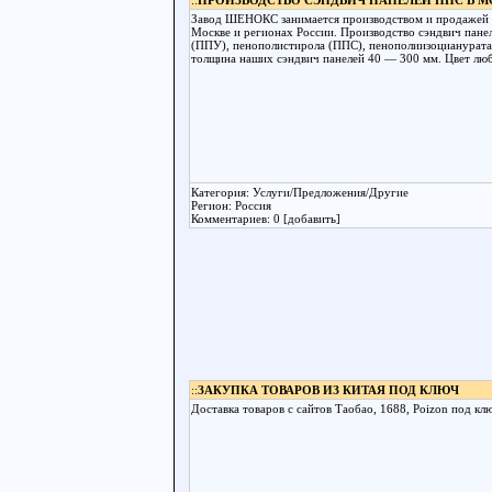
::
ПРОИЗВОДСТВО СЭНДВИЧ ПАНЕЛЕЙ ППС В М
Завод ШЕНОКС занимается производством и продажей к
Москве и регионах России. Производство сэндвич пане
(ППУ), пенополистирола (ППС), пенополиизоцианурата
толщина наших сэндвич панелей 40 — 300 мм. Цвет лю
Категория: Услуги/Предложения/Другие
Регион: Россия
Комментариев: 0 [добавить]
::
ЗАКУПКА ТОВАРОВ ИЗ КИТАЯ ПОД КЛЮЧ
Доставка товаров с сайтов Таобао, 1688, Poizon под к