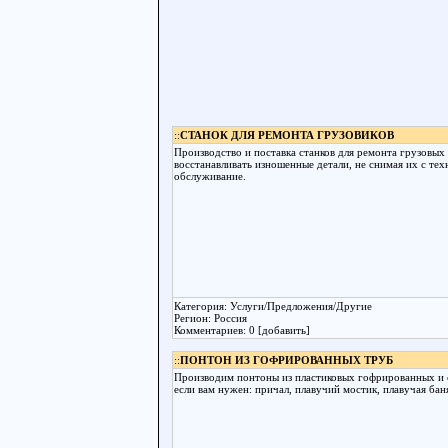
::
СТАНОК ДЛЯ РЕМОНТА ГРУЗОВИКОВ
Производство и поставка станков для ремонта грузовых 
восстанавливать изношенные детали, не снимая их с те
обслуживание.
Категория: Услуги/Предложения/Другие
Регион: Россия
Комментариев: 0 [добавить]
::
ПОНТОН ИЗ ГОФРИРОВАННЫХ ТРУБ
Производим понтоны из пластиковых гофрированных и 
если вам нужен: причал, плавучий мостик, плавучая баня