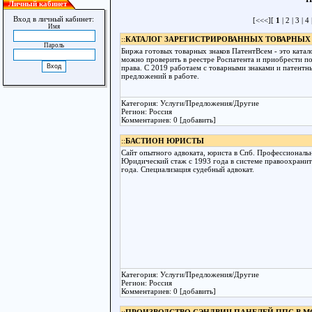
Личный кабинет
Вход в личный кабинет:
[<<<][
1
|
2
|
3
|
4
Имя
::
КАТАЛОГ ЗАРЕГИСТРИРОВАННЫХ ТОВАРНЫХ
Пароль
Биржа готовых товарных знаков ПатентВсем - это ката
можно проверить в реестре Роспатента и приобрести 
права. С 2019 работаем с товарными знаками и патент
предложений в работе.
Категория: Услуги/Предложения/Другие
Регион: Россия
Комментариев: 0 [добавить]
::
БАСТИОН ЮРИСТЫ
Сайт опытного адвоката, юриста в Спб. Профессиональ
Юридический стаж с 1993 года в системе правоохранит
года. Специализация судебный адвокат.
Категория: Услуги/Предложения/Другие
Регион: Россия
Комментариев: 0 [добавить]